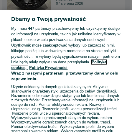
07 sierpnia 2026
Dbamy o Twoją prywatność
Oryginalne felgi 18 5x112
ET45 VW T-Roc Tiguan Golf
My i nasi
447
partnerzy przechowujemy lub uzyskujemy dostęp
Skoda Kodiaq
2 999 zł
do informacji na urządzeniu, takich jak unikalne identyfikatory w
plikach cookie w celu przetwarzania danych osobowych.
Użytkownik może zaakceptować wybory lub zarządzać nimi,
Pabianice
klikając poniżej lub w dowolnym momencie na stronie polityki
07 sierpnia 2026
prywatności. Te wybory będą sygnalizowane naszym partnerom
i nie będą miały wpływu na dane przeglądania.
Polityka
cookies,
Polityka Prywatności
Oryginalne felgi aluminiowe 20
Wraz z naszymi partnerami przetwarzamy dane w celu
5x112 ET39 Audi Q5 A4 A6
zapewnienia:
80A071490A
5 900 zł
Użycie dokładnych danych geolokalizacyjnych. Aktywne
skanowanie charakterystyki urządzenia do celów identyfikacji.
Rozumienie odbiorców dzięki statystyce lub kombinacji danych
Pabianice
z różnych źródeł. Przechowywanie informacji na urządzeniu lub
07 sierpnia 2026
dostęp do nich. Pomiar efektywności reklam. Rozwój i
ulepszanie usług. Tworzenie profili w celu personalizacji treści.
Tworzenie profili w celu spersonalizowanych reklam.
Wykorzystywanie ograniczonych danych do wyboru reklam.
Wykorzystywanie ograniczonych danych do wyboru treści.
Pomiar efektywności treści. Wykorzystanie profili do wyboru
1
2
3
...
94
spersonalizowanych reklam. Wykorzystywanie profili w celu