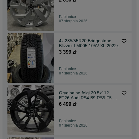
Pabianice
07 sierpnia 2026
4x 235/55R20 Bridgestone
Blizzak LM005 105V XL 2022r.
3 399 zł
Pabianice
07 sierpnia 2026
Oryginalne felgi 20 5x112
ET26 Audi RS4 B9 RS5 F5 A5
A7 8W0/601025CN
6 499 zł
Pabianice
07 sierpnia 2026