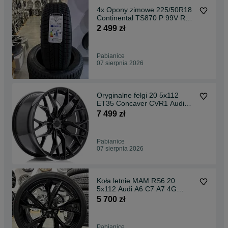
4x Opony zimowe 225/50R18
Continental TS870 P 99V Rant
ochronny 2022r.
2 499 zł
Pabianice
07 sierpnia 2026
Oryginalne felgi 20 5x112
ET35 Concaver CVR1 Audi
Skoda VW BMW Mercede
7 499 zł
WYPRZEDAŻ
Pabianice
07 sierpnia 2026
Koła letnie MAM RS6 20
5x112 Audi A6 C7 A7 4G
Tracmax 255/35R20
5 700 zł
Pabianice