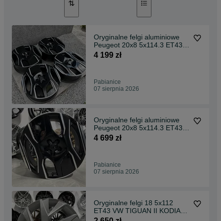
Oryginalne felgi aluminiowe
Peugeot 20x8 5x114.3 ET43
SOFIA 3008 III 5008
4 199 zł
Pabianice
07 sierpnia 2026
Oryginalne felgi aluminiowe
Peugeot 20x8 5x114.3 ET43
SOFIA 3008 III 5008
4 699 zł
Pabianice
07 sierpnia 2026
Oryginalne felgi 18 5x112
ET43 VW TIGUAN II KODIAQ
TARRACO 5NA601025AD
2 650 zł